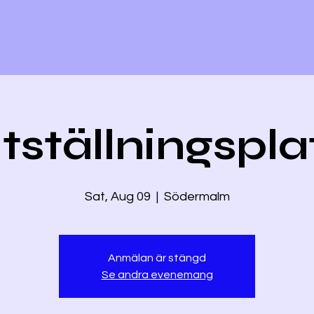
tställningspla
Sat, Aug 09
  |  
Södermalm
Anmälan är stängd
Se andra evenemang