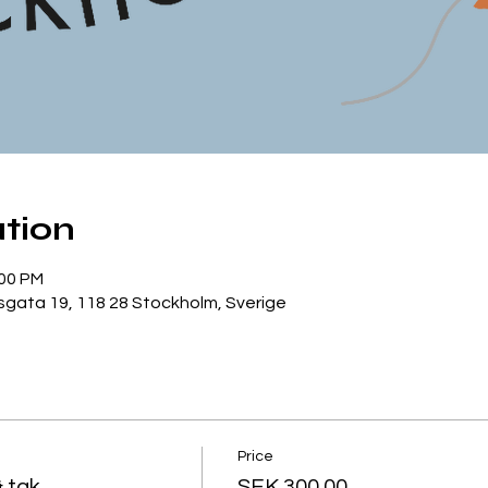
tion
:00 PM
gata 19, 118 28 Stockholm, Sverige
Price
& tak
SEK 300.00