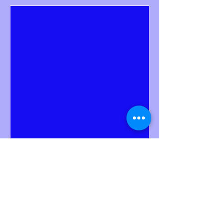
Multiple Dates
Utställningsplats
Sun, Sep 14
More info