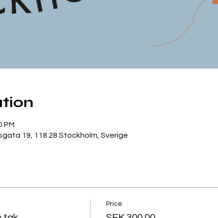
tion
00 PM
gata 19, 118 28 Stockholm, Sverige
Price
& tak
SEK 300.00