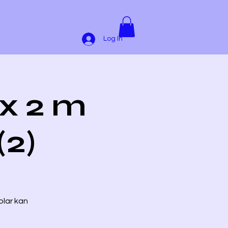
Log In
 x 2 m
(2)
olar kan