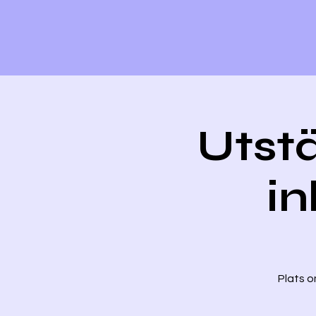
Utstä
in
Plats o