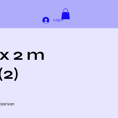
Log In
 x 2 m
(2)
olar kan