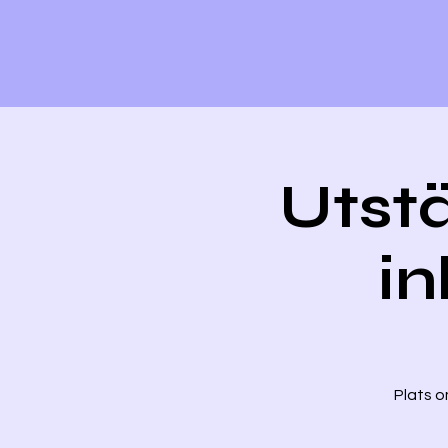
Utstä
in
Plats o