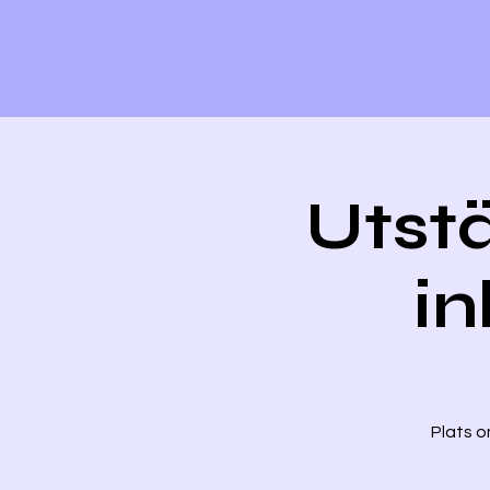
Utstä
in
Plats o