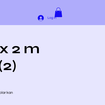
Log In
 x 2 m
(2)
olar kan