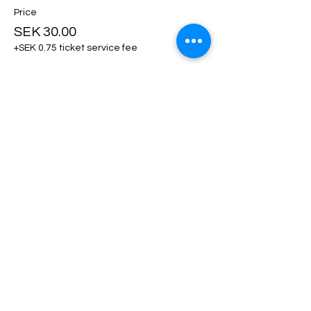
Price
SEK 30.00
+SEK 0.75 ticket service fee
Ticket type
Klädhängare
More info
Price
SEK 50.00
+SEK 1.25 ticket service fee
Ticket type
Utställarfika!
More info