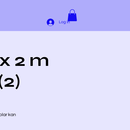
Log In
 x 2 m
(2)
olar kan