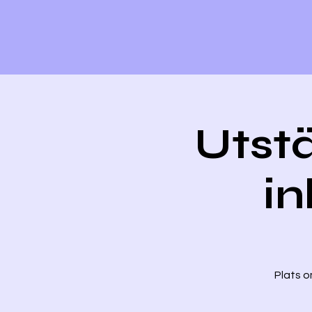
Utstä
in
Plats o