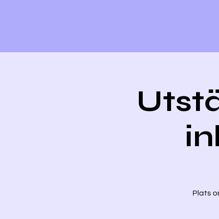
Utstä
in
Plats o