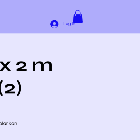
Log In
 x 2 m
(2)
olar kan