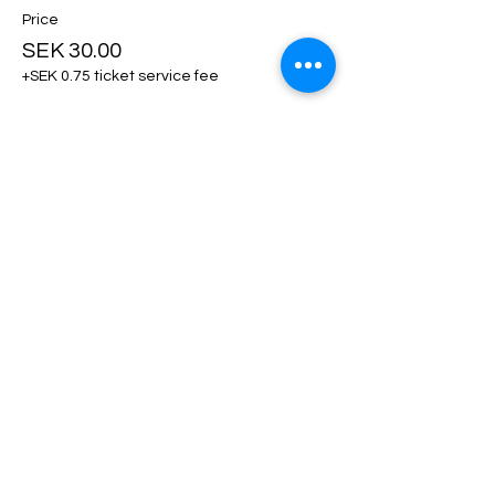
Price
SEK 30.00
+SEK 0.75 ticket service fee
Ticket type
Klädhängare
More info
Price
SEK 50.00
+SEK 1.25 ticket service fee
Ticket type
Utställarfika!
More info