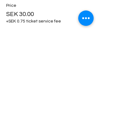
Price
SEK 30.00
+SEK 0.75 ticket service fee
Ticket type
Klädhängare
More info
Price
SEK 50.00
+SEK 1.25 ticket service fee
Ticket type
Utställarfika!
More info