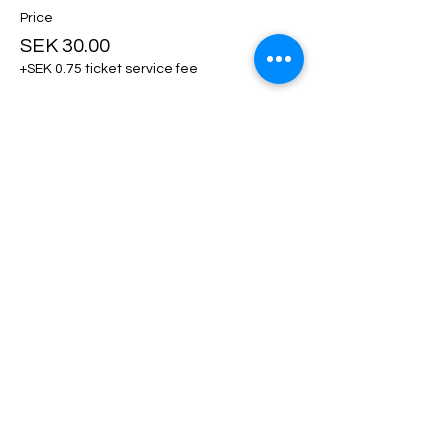
Price
SEK 30.00
+SEK 0.75 ticket service fee
Ticket type
Klädhängare
More info
Price
SEK 50.00
+SEK 1.25 ticket service fee
Ticket type
Utställarfika!
More info