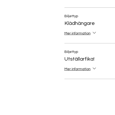
Biljettyp
Klädhängare
Mer information
Biljettyp
Utställarfika!
Mer information