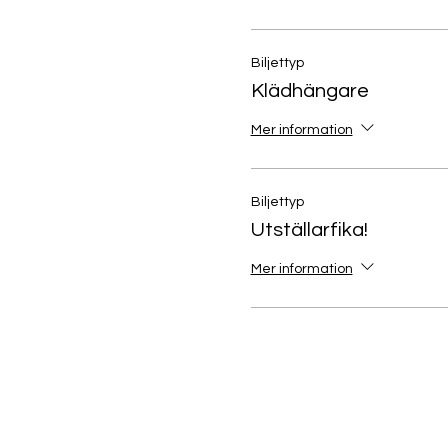
Biljettyp
Klädhängare
Mer information
Biljettyp
Utställarfika!
Mer information