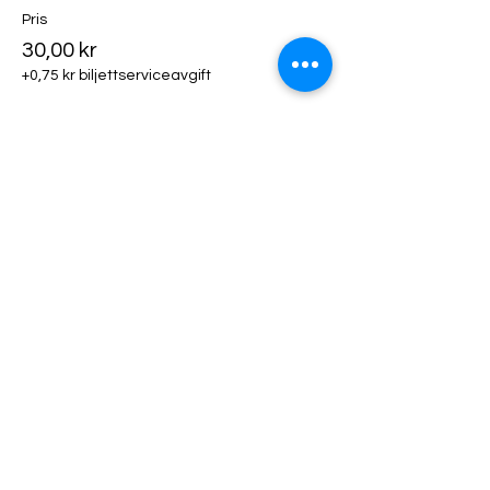
Pris
30,00 kr
+0,75 kr biljettserviceavgift
Biljettyp
Klädhängare
Mer information
Pris
50,00 kr
+1,25 kr biljettserviceavgift
Biljettyp
Utställarfika!
Mer information