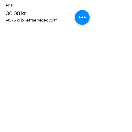
Pris
30,00 kr
+0,75 kr biljettserviceavgift
Biljettyp
Klädhängare
Mer information
Pris
50,00 kr
+1,25 kr biljettserviceavgift
Biljettyp
Utställarfika!
Mer information