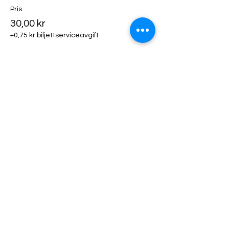
Pris
30,00 kr
+0,75 kr biljettserviceavgift
Biljettyp
Klädhängare
Mer information
Pris
50,00 kr
+1,25 kr biljettserviceavgift
Biljettyp
Utställarfika!
Mer information