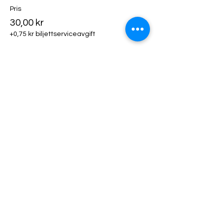
Pris
30,00 kr
+0,75 kr biljettserviceavgift
Biljettyp
Klädhängare
Mer information
Pris
50,00 kr
+1,25 kr biljettserviceavgift
Biljettyp
Utställarfika!
Mer information