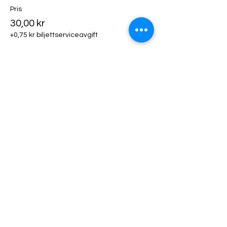
Pris
30,00 kr
+0,75 kr biljettserviceavgift
Biljettyp
Klädhängare
Mer information
Pris
50,00 kr
+1,25 kr biljettserviceavgift
Biljettyp
Utställarfika!
Mer information