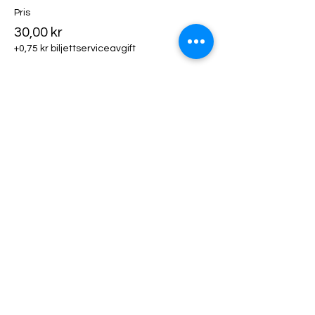
Pris
30,00 kr
+0,75 kr biljettserviceavgift
Biljettyp
Klädhängare
Mer information
Pris
50,00 kr
+1,25 kr biljettserviceavgift
Biljettyp
Utställarfika!
Mer information