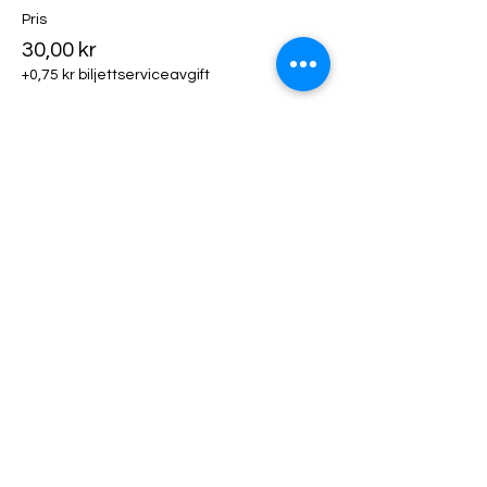
Pris
30,00 kr
+0,75 kr biljettserviceavgift
Biljettyp
Klädhängare
Mer information
Pris
50,00 kr
+1,25 kr biljettserviceavgift
Biljettyp
Utställarfika!
Mer information